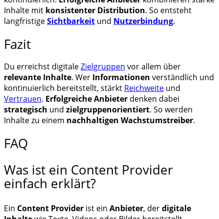
Inhalte mit
konsistenter Distribution
. So entsteht
langfristige
Sichtbarkeit
und
Nutzerbindung
.
Fazit
Du erreichst digitale
Zielgruppen
vor allem über
relevante Inhalte
. Wer
Informationen
verständlich und
kontinuierlich bereitstellt, stärkt
Reichweite
und
Vertrauen
.
Erfolgreiche Anbieter
denken dabei
strategisch
und
zielgruppenorientiert
. So werden
Inhalte zu einem
nachhaltigen Wachstumstreiber
.
FAQ
Was ist ein Content Provider
einfach erklärt?
Ein
Content Provider
ist ein
Anbieter
, der
digitale
Inhalte
wie Texte, Videos oder Bilder bereitstellt.