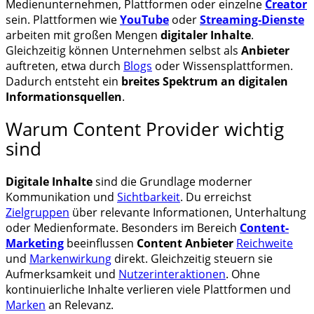
Medienunternehmen, Plattformen oder einzelne
Creator
sein. Plattformen wie
YouTube
oder
Streaming-Dienste
arbeiten mit großen Mengen
digitaler Inhalte
.
Gleichzeitig können Unternehmen selbst als
Anbieter
auftreten, etwa durch
Blogs
oder Wissensplattformen.
Dadurch entsteht ein
breites Spektrum an digitalen
Informationsquellen
.
Warum Content Provider wichtig
sind
Digitale Inhalte
sind die Grundlage moderner
Kommunikation und
Sichtbarkeit
. Du erreichst
Zielgruppen
über relevante Informationen, Unterhaltung
oder Medienformate. Besonders im Bereich
Content-
Marketing
beeinflussen
Content
Anbieter
Reichweite
und
Markenwirkung
direkt. Gleichzeitig steuern sie
Aufmerksamkeit und
Nutzerinteraktionen
. Ohne
kontinuierliche Inhalte verlieren viele Plattformen und
Marken
an Relevanz.