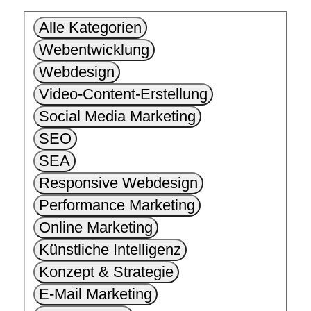
Blog
Alle Kategorien
Webentwicklung
Webdesign
Video-Content-Erstellung
Social Media Marketing
SEO
SEA
Responsive Webdesign
Performance Marketing
Online Marketing
Künstliche Intelligenz
Konzept & Strategie
E-Mail Marketing