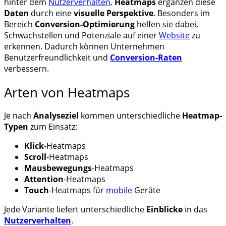
hinter dem
Nutzerverhalten
.
Heatmaps
ergänzen diese
Daten
durch eine
visuelle Perspektive
. Besonders im
Bereich
Conversion-Optimierung
helfen sie dabei,
Schwachstellen und Potenziale auf einer
Website
zu
erkennen. Dadurch können Unternehmen
Benutzerfreundlichkeit und
Conversion-Raten
verbessern.
Arten von Heatmaps
Je nach
Analyseziel
kommen unterschiedliche
Heatmap-
Typen
zum Einsatz:
Klick
-Heatmaps
Scroll
-Heatmaps
Mausbewegungs
-Heatmaps
Attention
-Heatmaps
Touch
-Heatmaps für
mobile
Geräte
Jede Variante liefert unterschiedliche
Einblicke
in das
Nutzerverhalten
.