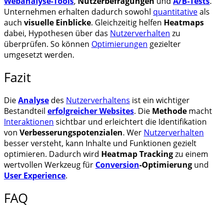
Webanalyse-Tools
,
Nutzerbefragungen
und
A/B-Tests
.
Unternehmen erhalten dadurch sowohl
quantitative
als
auch
visuelle Einblicke
. Gleichzeitig helfen
Heatmaps
dabei, Hypothesen über das
Nutzerverhalten
zu
überprüfen. So können
Optimierungen
gezielter
umgesetzt werden.
Fazit
Die
Analyse
des
Nutzerverhaltens
ist ein wichtiger
Bestandteil
erfolgreicher Websites
. Die
Methode
macht
Interaktionen
sichtbar und erleichtert die Identifikation
von
Verbesserungspotenzialen
. Wer
Nutzerverhalten
besser versteht, kann Inhalte und Funktionen gezielt
optimieren. Dadurch wird
Heatmap Tracking
zu einem
wertvollen Werkzeug für
Conversion
-Optimierung
und
User Experience
.
FAQ