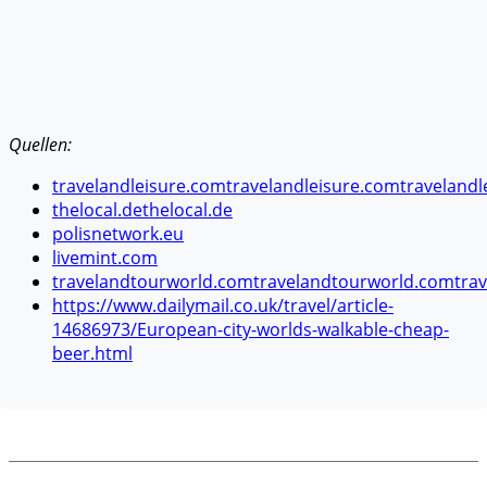
Quellen:
travelandleisure.com
travelandleisure.com
travelandl
thelocal.de
thelocal.de
polisnetwork.eu
livemint.com
travelandtourworld.com
travelandtourworld.com
tra
https://www.dailymail.co.uk/travel/article-
14686973/European-city-worlds-walkable-cheap-
beer.html