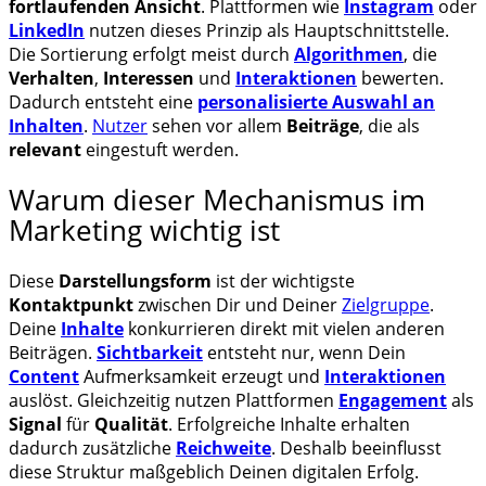
fortlaufenden Ansicht
. Plattformen wie
Instagram
oder
LinkedIn
nutzen dieses Prinzip als Hauptschnittstelle.
Die Sortierung erfolgt meist durch
Algorithmen
, die
Verhalten
,
Interessen
und
Interaktionen
bewerten.
Dadurch entsteht eine
personalisierte Auswahl an
Inhalten
.
Nutzer
sehen vor allem
Beiträge
, die als
relevant
eingestuft werden.
Warum dieser Mechanismus im
Marketing wichtig ist
Diese
Darstellungsform
ist der wichtigste
Kontaktpunkt
zwischen Dir und Deiner
Zielgruppe
.
Deine
Inhalte
konkurrieren direkt mit vielen anderen
Beiträgen.
Sichtbarkeit
entsteht nur, wenn Dein
Content
Aufmerksamkeit erzeugt und
Interaktionen
auslöst. Gleichzeitig nutzen Plattformen
Engagement
als
Signal
für
Qualität
. Erfolgreiche Inhalte erhalten
dadurch zusätzliche
Reichweite
. Deshalb beeinflusst
diese Struktur maßgeblich Deinen digitalen Erfolg.