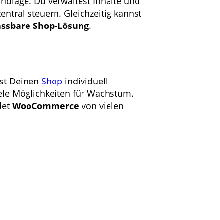
ndlage. Du verwaltest Inhalte und
entral steuern. Gleichzeitig kannst
assbare Shop-Lösung
.
nst Deinen
Shop
individuell
ele Möglichkeiten für Wachstum.
det
WooCommerce
von vielen