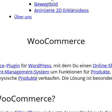
Bewegtbild
Animierte 2D Erklärvideos
Über uns
WooCommerce
ce
–
Plugin
für
WordPress
, mit dem Du einen
Online-S
nt-Management-System
um Funktionen für
Produkte
,
physische
Produkte
verkaufen. Die Lösung ist besonders
r WooCommerce?