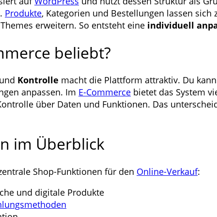
iert auf
WordPress
und nutzt dessen Struktur als Gru
m.
Produkte
, Kategorien und Bestellungen lassen sich z
Themes erweitern. So entsteht eine
individuell anp
merce beliebt?
und
Kontrolle
macht die Plattform attraktiv. Du kan
ungen anpassen. Im
E-Commerce
bietet das System vi
e Kontrolle über Daten und Funktionen. Das unterschei
n im Überblick
zentrale Shop-Funktionen für den
Online-Verkauf
:
che und digitale Produkte
hlungsmethoden
ation