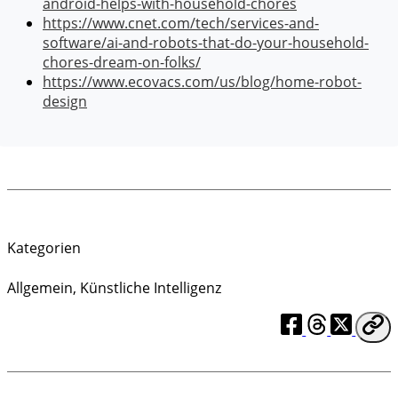
android-helps-with-household-chores
https://www.cnet.com/tech/services-and-
software/ai-and-robots-that-do-your-household-
chores-dream-on-folks/
https://www.ecovacs.com/us/blog/home-robot-
design
Kategorien
Allgemein
,
Künstliche Intelligenz