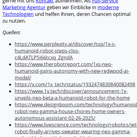
gerne mit uns
Kontakt
aufnehmen. Als
Full-Service
Marketing Agentur
geben wir Einblicke in
moderne
Technologien
und helfen Ihnen, deren Chancen optimal
zu nutzen.
Quellen
:
https://www.perplexity.ai/discover/top/1x-s-
humanoid-robot-steps-clos-
c4LdATLPSi66tcxq_ZgndA
https://www.therobotreport.com/1xs-neo-
humanoid-gains-autonomy-with-new-redwood-ai-
model/
https://x.com/1x_tech/status/1932474830840082498
https://www.1x.tech/discover/announcement-1x-
unveils-neo-beta-a-humanoid-robot-for-the-home
https://www.designboom.com/technology/humanoid
robot-neo-gamma-house-chores-home-owners-
autonomous-assistant-02-26-2025/
https://www.livescience.com/technology/robotics/jet
robot-finally-arrives-sweater-wearing-neo-gamma-