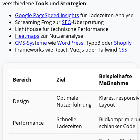
verschiedene
Tools
und
Strategien
:
Google PageSpeed Insights
für Ladezeiten-Analyse
Screaming Frog zur
SEO
-Überprüfung
Lighthouse für technische Performance
Heatmaps
zur Nutzeranalyse
CMS-Systeme
wie
WordPress
, Typo3 oder
Shopify
Frameworks wie React, Vue.js oder Tailwind
CSS
Beispielhafte
Bereich
Ziel
Maßnahme
Optimale
Klares, responsiv
Design
Nutzerführung
Layout
Schnelle
Bildkomprimieru
Performance
Ladezeiten
schlanker Code