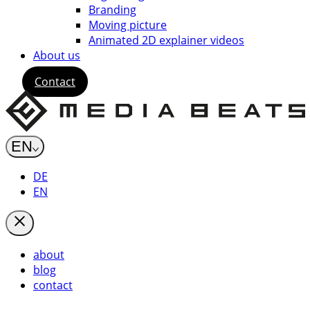
Branding
Moving picture
Animated 2D explainer videos
About us
Contact
EN
DE
EN
about
blog
contact